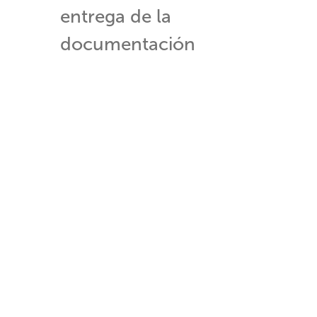
entrega de la
documentación
correspondiente, para
efectos de su acreditación y
evaluación:
Bases del concurso
Anexo D: Propuesta técnica
Anexo E: Antecedentes
institucionales
Anexo F: Antecedentes