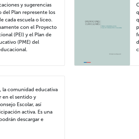
caciones y sugerencias
C
o del Plan represente los
q
de cada escuela o liceo.
q
chamente con el Proyecto
p
ional (PEI) y el Plan de
f
cativo (PME) del
d
educacional.
c
l, la comunidad educativa
 en el sentido y
onsejo Escolar, así
icipación activa. Es una
podrán descargar e