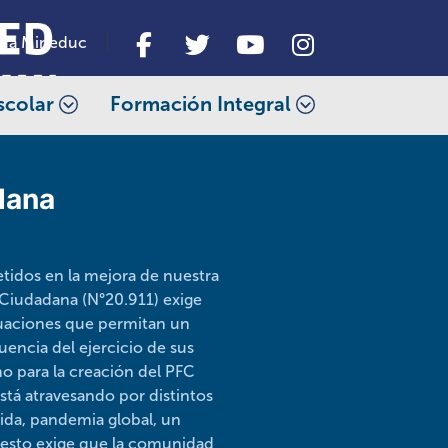
da Mineduc
scolar
Formación Integral
dana
tidos en la mejora de nuestra
n Ciudadana (N°20.911) exige
ituaciones que permitan un
encia del ejercicio de sus
o para la creación del PFC
stá atravesando por distintos
lida, pandemia global, un
o esto exige que la comunidad