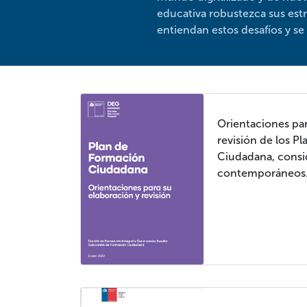
educativa robustezca sus est
entiendan estos desafíos y s
Orientaciones par
revisión de los P
Ciudadana, consi
contemporáneos