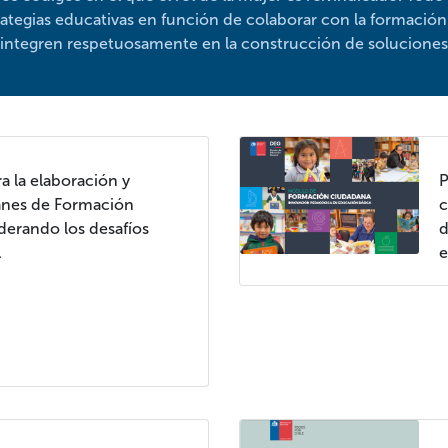
rategias educativas en función de colaborar con la formació
e integren respetuosamente en la construcción de soluciones
a la elaboración y
P
lanes de Formación
c
derando los desafíos
d
.
e