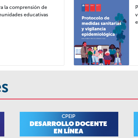
ra la comprensión de
P
omunidades educativas
v
e
és