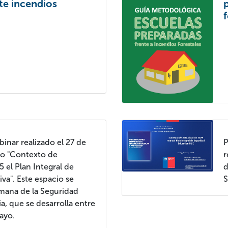
te incendios
binar realizado el 27 de
P
o "Contexto de
r
5 el Plan Integral de
d
va". Este espacio se
S
mana de la Seguridad
ia, que se desarrolla entre
mayo.