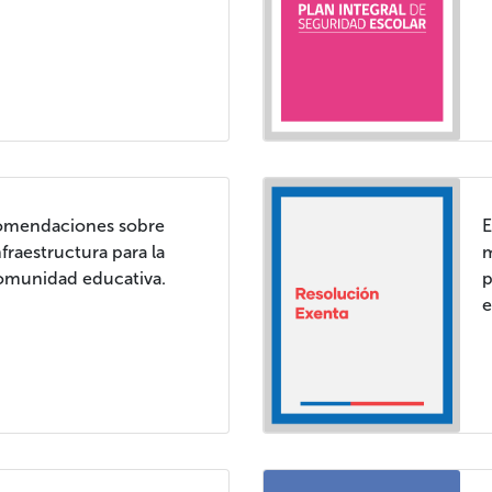
comendaciones sobre
E
fraestructura para la
m
comunidad educativa.
p
e