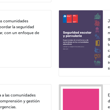
las comunidades
J
bordar la seguridad
e
lar, con un enfoque de
n
g
t
c
d
s
s
 a las comunidades
E
 comprensión y gestión
d
rgencias.
e