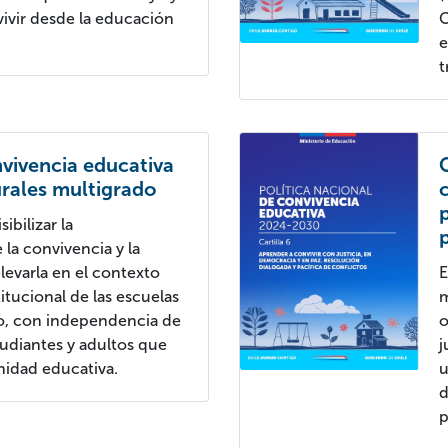
ivir desde la educación
C
e
t
nvivencia educativa
urales multigrado
sibilizar la
 la convivencia y la
levarla en el contexto
E
itucional de las escuelas
m
do, con independencia de
o
tudiantes y adultos que
j
nidad educativa.
u
d
p