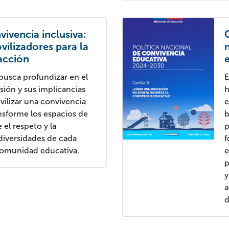
nvivencia inclusiva:
ilizadores para la
 acción
usca profundizar en el
E
usión y sus implicancias
h
vilizar una convivencia
e
ansforme los espacios de
b
 el respeto y la
p
 diversidades de cada
f
 comunidad educativa.
e
p
y
a
d