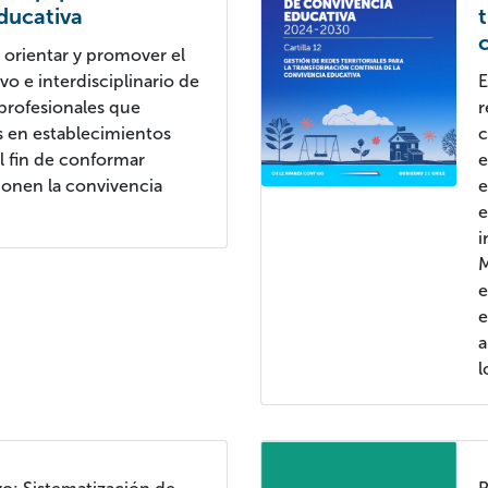
ducativa
a orientar y promover el
vo e interdisciplinario de
E
s profesionales que
r
s en establecimientos
c
l fin de conformar
e
ionen la convivencia
e
e
i
M
e
e
a
l