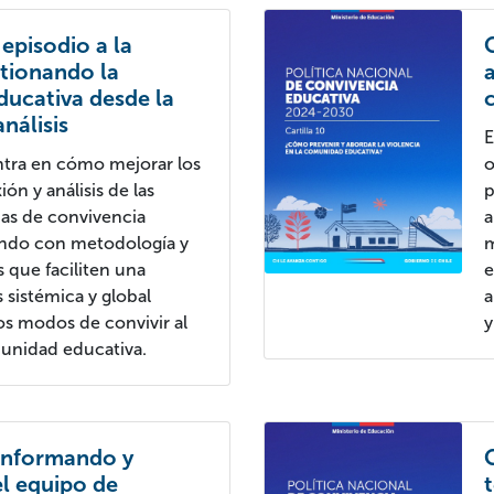
 episodio a la
stionando la
ducativa desde la
análisis
E
centra en cómo mejorar los
o
ión y análisis de las
p
nas de convivencia
a
ando con metodología y
m
que faciliten una
e
sistémica y global
a
os modos de convivir al
y
munidad educativa.
Conformando y
l equipo de
t