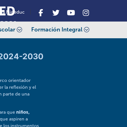
da Mineduc
scolar
Formación Integral
a 2024-2030
rco orientador
 la reflexión y el
n parte de una
para que
niños,
que aspiren a
e los instrumentos