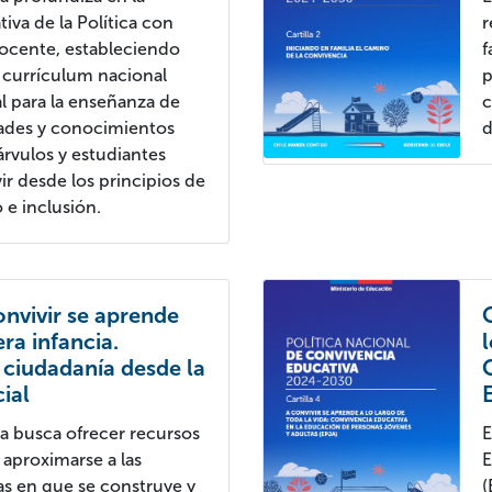
va de la Política con
r
docente, estableciendo
f
 currículum nacional
p
 para la enseñanza de
c
dades y conocimientos
d
rvulos y estudiantes
ir desde los principios de
 e inclusión.
convivir se aprende
ra infancia.
 ciudadanía desde la
cial
lla busca ofrecer recursos
E
 aproximarse a las
E
as en que se construye y
(