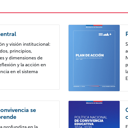
entral
n y visión institucional:
S
dos, principios,
a
ues y dimensiones de
N
eflexión y la acción en
p
encia en el sistema
l
E
 convivencia se
C
prende
la profundiza en la
E