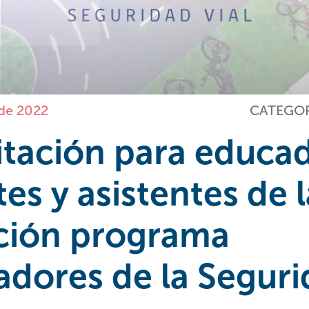
de 2022
CATEGOR
tación para educad
es y asistentes de l
ción programa
dores de la Segur