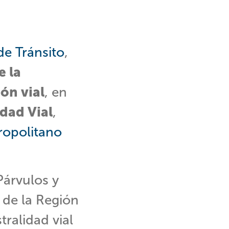
e Tránsito
,
e la
ón vial
, en
dad Vial
,
ropolitano
Párvulos y
de la Región
tralidad vial