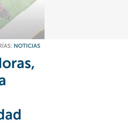
ÍAS:
NOTICIAS
oras,
a
idad