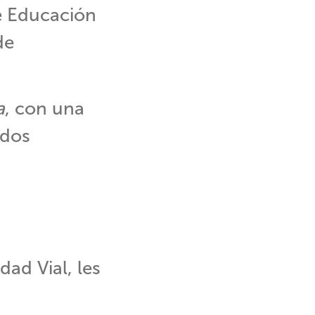
de Educación
de
a
, con una
 dos
ad Vial, les