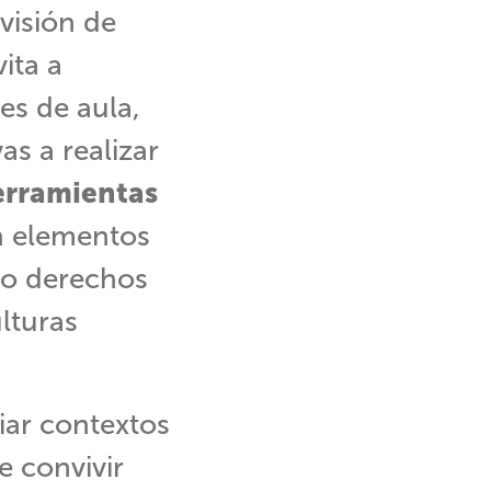
visión de
ita a
es de aula,
s a realizar
erramientas
n elementos
mo derechos
lturas
iar contextos
 convivir