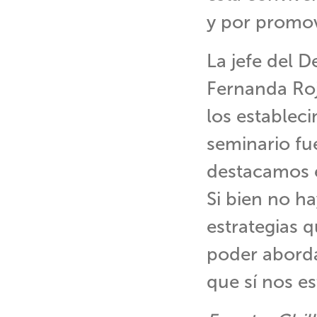
y por promov
La jefe del 
Fernanda Roj
los estableci
seminario f
destacamos e
Si bien no h
estrategias q
poder aborda
que sí nos e