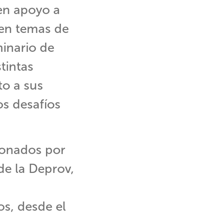
 en apoyo a
 en temas de
minario de
tintas
to a sus
s desafíos
ionados por
de la Deprov,
os, desde el