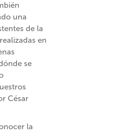
ambién
ando una
stentes de la
realizadas en
enas
 dónde se
o
nuestros
or César
conocer la