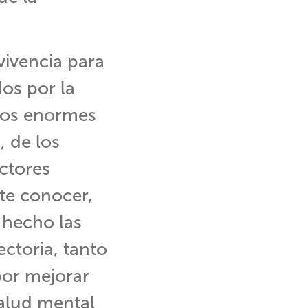
vivencia para
os por la
los enormes
, de los
actores
te conocer,
n hecho las
ctoria, tanto
por mejorar
salud mental