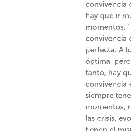
convivencia 
hay que ir m
momentos, “l
convivencia 
perfecta. A 
óptima, pero 
tanto, hay q
convivencia e
siempre ten
momentos, m
las crisis, e
tienen el mi