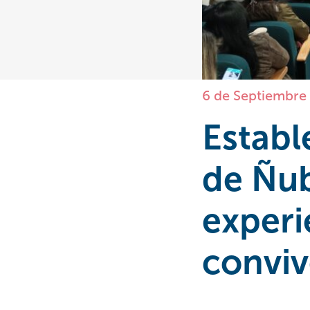
6 de Septiembre
Establ
de Ñub
experi
conviv