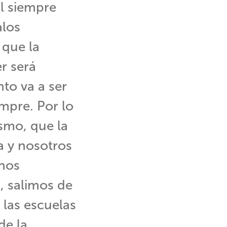
l siempre
alos
 que la
r será
to va a ser
empre. Por lo
smo, que la
a y nosotros
nos
 salimos de
 las escuelas
de la