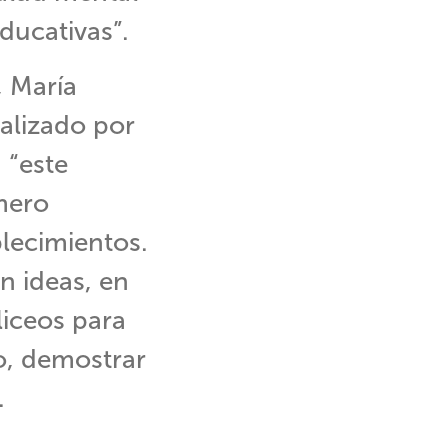
ducativas”.
, María
ealizado por
 “este
mero
blecimientos.
n ideas, en
liceos para
o, demostrar
.