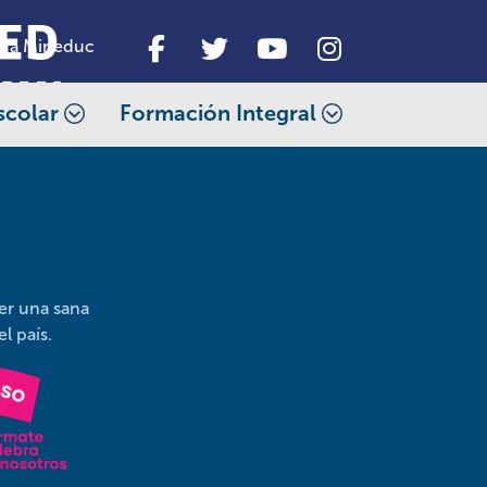
da Mineduc
scolar
Formación Integral
er una sana
jóvenes del país.