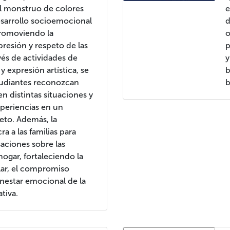
 El monstruo de colores
e
desarrollo socioemocional
d
promoviendo la
o
presión y respeto de las
p
és de actividades de
y
 y expresión artística, se
b
tudiantes reconozcan
b
n distintas situaciones y
periencias en un
eto. Además, la
a a las familias para
aciones sobre las
ogar, fortaleciendo la
lar, el compromiso
enestar emocional de la
tiva.