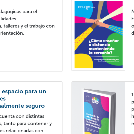
dagógicas para el
M
ilidades
E
 talleres y el trabajo con
o
Orientación.
d
 espacio para un
1
ses
p
almente seguro
p
uenta con distintas
h
 tanto para contener y
r
es relacionadas con