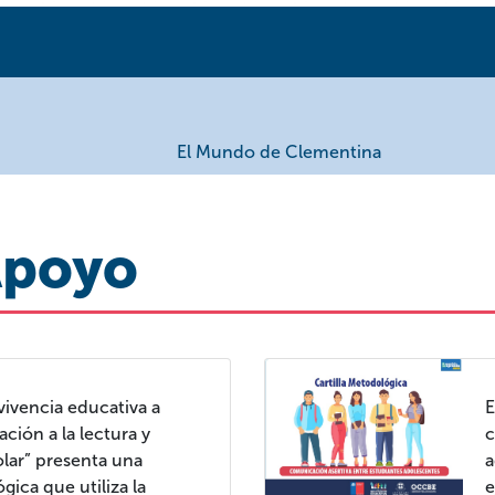
El Mundo de Clementina
Apoyo
nvivencia educativa a
E
ación a la lectura y
c
ar” presenta una
a
ica que utiliza la
e